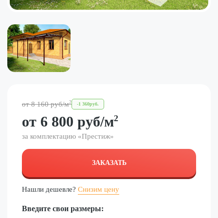
2
от
8 160
руб
/м
-
1 360
руб.
от
6 800
руб
/м
2
за комплектацию «
Престиж
»
ЗАКАЗАТЬ
Нашли дешевле?
Снизим цену
Введите свои размеры: