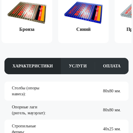
Бронза
Синий
Пр
ХАРАКТЕРИСТИКИ
УСЛУГИ
ОПЛАТА
Столбы (опоры
80х80 мм.
навеса):
Опорные лаги
80х80 мм.
(ригель, мауэрлат):
Стропильные
40х25 мм.
фермы: