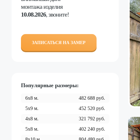
монтажа изделия
10.08.2026
, звоните!
ЗАПИСАТЬСЯ НА ЗАМЕР
Популярные размеры:
6x8
м.
482 688
руб.
5x9
м.
452 520
руб.
4x8
м.
321 792
руб.
5x8
м.
402 240
руб.
8x10
м.
804 480
руб.