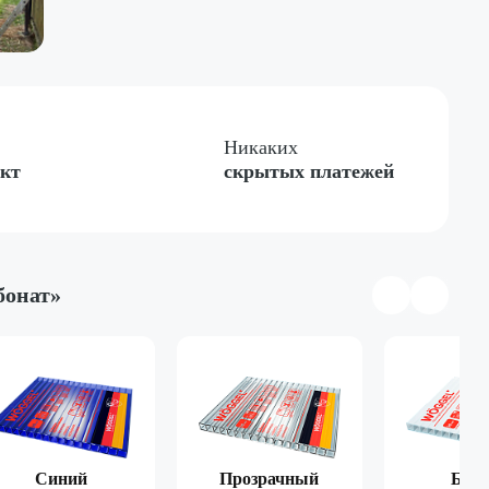
Никаких
ект
скрытых платежей
бонат»
тная
Односкатная
Четырёхгранная
Синий
Прозрачный
Бел