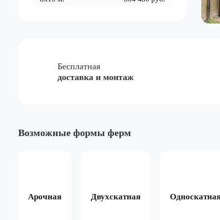
Бесплатная
доставка и монтаж
Возможные формы ферм
Арочная
Двухскатная
Односкатна
ёный
Жёлтый
Красный