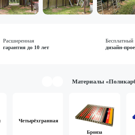
Расширенная
Бесплатный
гарантия до 10 лет
дизайн-про
Материалы «Поликар
я
Четырёхгранная
Арочная
Двухска
Коричневый
Бронза