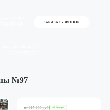
ие дни 9:00 – 18:00
ЗАКАЗАТЬ ЗВОНОК
514-07-09
росталь, просп. Ленина, 010
specframe@yandex.ru
ины №97
от
217 200
руб.
-
36 200
руб.