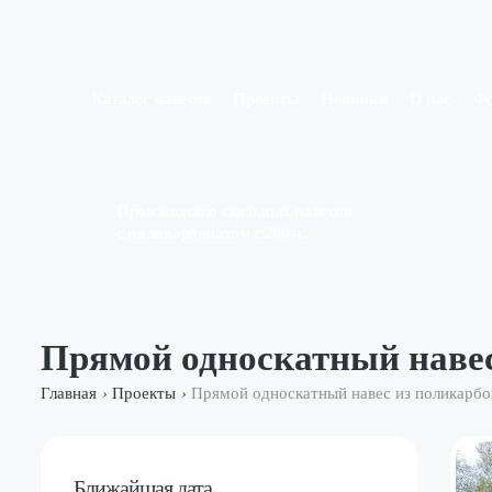
Каталог навесов
Проекты
Новинки
О нас
Ф
Производство стальных навесов
с поликарбонатом с 2004г.
Прямой односкатный наве
Главная
Проекты
Прямой односкатный навес из поликарб
›
›
Ближайшая дата