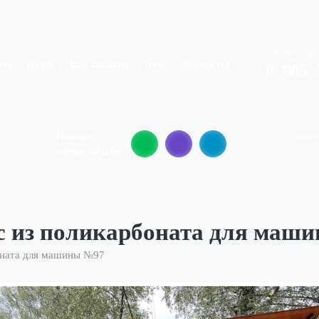
Звоните, будн
ото
Видео
Как заказать
Блог
Контакты
8
(
985
)
г. Элект
Пишите,
сейчас онлайн:
с из поликарбоната для маш
оната для машины №97